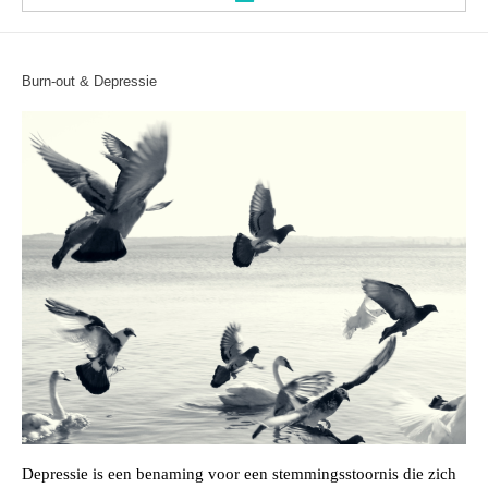
Welkom
Burn-out
&
Depressie
Heuklyoong
INFORMATIE
TEAM
Cursussen
TOEPASSINGEN
Depressie
is een benaming voor een
stemmingsstoornis
die zich