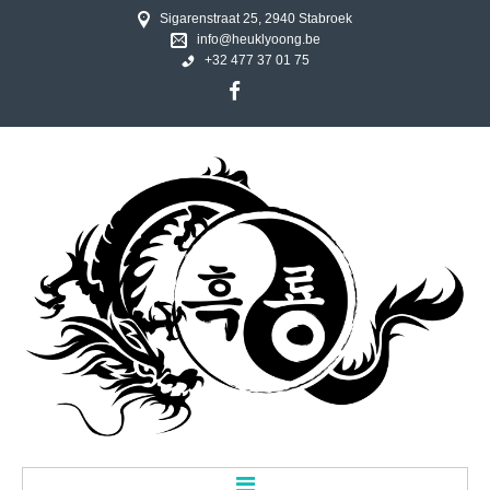
Sigarenstraat 25, 2940 Stabroek
info@heuklyoong.be
+32 477 37 01 75