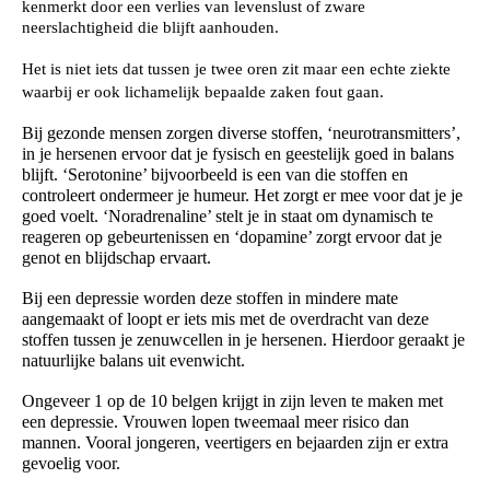
kenmerkt door een verlies van levenslust of zware
neerslachtigheid
die blijft aanhouden.
Massage / Chinese alchemie
Het is niet iets dat tussen je twee oren zit maar een echte ziekte
waarbij er ook lichamelijk bepaalde zaken fout gaan.
Links
Bij gezonde mensen zorgen diverse stoffen, ‘neurotransmitters’,
in je hersenen ervoor dat je fysisch en geestelijk goed in balans
blijft. ‘Serotonine’ bijvoorbeeld is een van die stoffen en
controleert ondermeer je humeur. Het zorgt er mee voor dat je je
goed voelt. ‘Noradrenaline’ stelt je in staat om dynamisch te
KLANTEN
reageren op gebeurtenissen en ‘dopamine’ zorgt ervoor dat je
KRIJGSKUNST
genot en blijdschap ervaart.
ALGEMEEN
Bij een depressie worden deze stoffen in mindere mate
aangemaakt of loopt er iets mis met de overdracht van deze
stoffen tussen je zenuwcellen in je hersenen. Hierdoor geraakt je
natuurlijke balans uit evenwicht.
Ongeveer 1 op de 10 belgen krijgt in zijn leven te maken met
een depressie. Vrouwen lopen tweemaal meer risico dan
mannen. Vooral jongeren, veertigers en bejaarden zijn er extra
gevoelig voor.