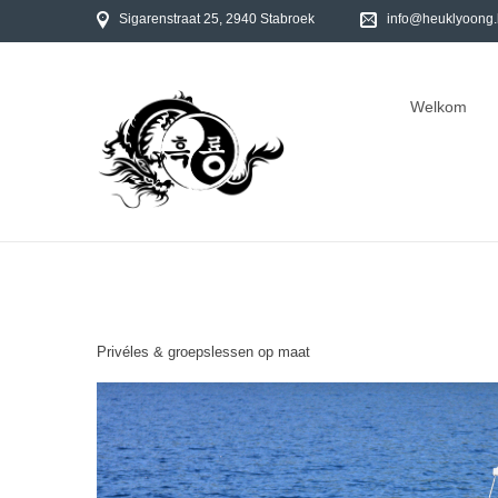
Sigarenstraat 25, 2940 Stabroek
info@heuklyoong
Welkom
Privéles
&
groepslessen
op
maat