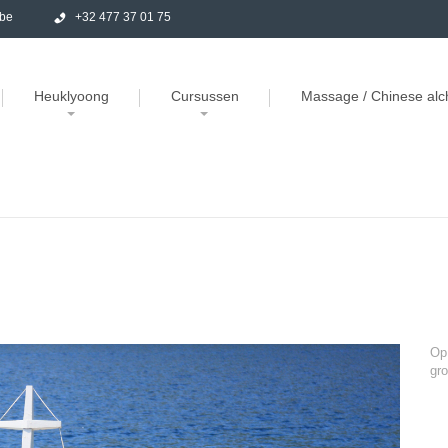
.be
+32 477 37 01 75
Heuklyoong
Cursussen
Massage / Chinese al
INFORMATIE
TOEPASSINGEN
TEAM
Op 
gro