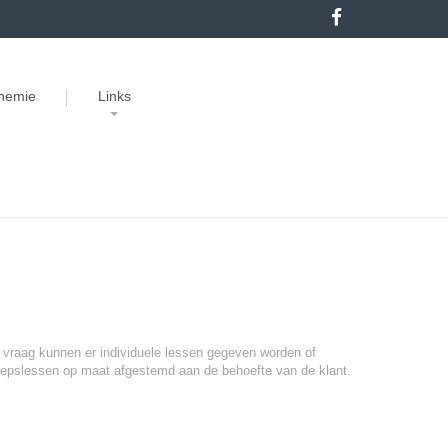
chemie
Links
KLANTEN
KRIJGSKUNST
ALGEMEEN
vraag kunnen er individuele lessen gegeven worden of
epslessen op maat afgestemd aan de behoefte van de klant.