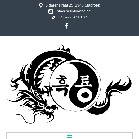
Sigarenstraat 25, 2940 Stabroek
info@heuklyoong.be
+32 477 37 01 75