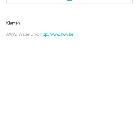
Welkom
Klanten
AWW, Water-Link:
http://www.aww.be
Heuklyoong
INFORMATIE
TEAM
Cursussen
TOEPASSINGEN