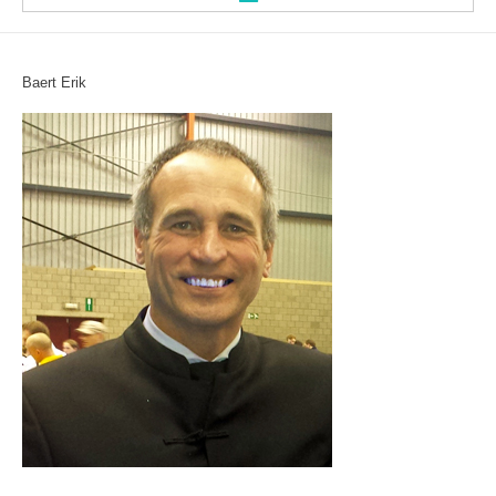
Welkom
Baert
Erik
Heuklyoong
INFORMATIE
TEAM
Cursussen
TOEPASSINGEN