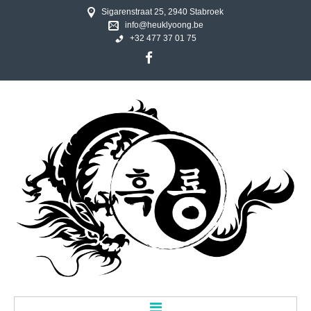
Sigarenstraat 25, 2940 Stabroek
info@heuklyoong.be
+32 477 37 01 75