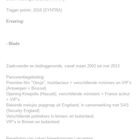
Trigger points: 2016 (SYNTRA)
Ervaring:
- Blade
Zaakvoerder en leidinggevende, vanaf maart 2002 tot mei 2013
Personenbegeleiding:
Première film "Oesje", hoofdacteur + verschillende ministers en VIP’s
(Antwerpen + Brussel)
Opening Kinepolis (Hasselt), verschillende ministers + Franse acteur
+ VIP’s
Bekende meisjes popgroep uit Engeland, in samenwerking met SAS
(Security England)
Verschillende politiekers in binnen- en buitenland.
VIP’s in Binnen en buitenland
Beveiliging van zaken bijeenkomsten / recepties.